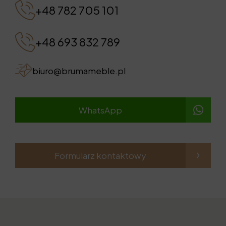
+48 782 705 101
+48 693 832 789
biuro@brumameble.pl
WhatsApp
Formularz kontaktowy