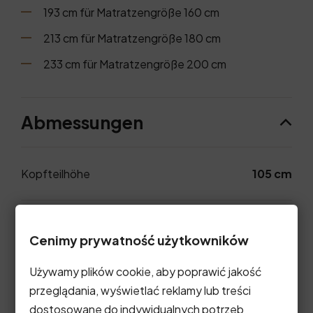
193 cm für Matratzengröße 160 cm
213 cm für Matratzengröße 180 cm
233 cm für Matratzengröße 200 cm
Abmessungen
Kopfteilhöhe
105 cm
Gesamttiefe
220 cm
Cenimy prywatność użytkowników
Używamy plików cookie, aby poprawić jakość
przeglądania, wyświetlać reklamy lub treści
Fotogalerie
dostosowane do indywidualnych potrzeb